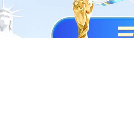
沐鸣2产品主
是一家领先的新型智能硬件一体化解