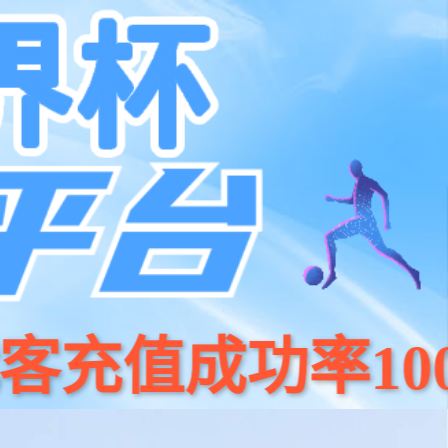
投资者关系
加入沐鸣平台
CN
/
EN