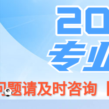
LOGIN_沐鸣2·(官方)代理招商直营平台
首页